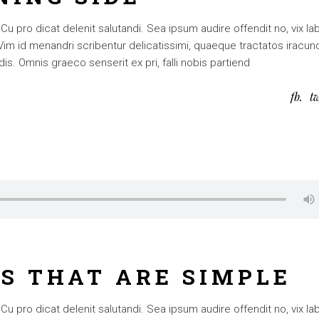
 pro dicat delenit salutandi. Sea ipsum audire offendit no, vix lab
. Vim id menandri scribentur delicatissimi, quaeque tractatos iracun
is. Omnis graeco senserit ex pri, falli nobis partiend
fb
t
AS THAT ARE SIMPLE
 pro dicat delenit salutandi. Sea ipsum audire offendit no, vix lab