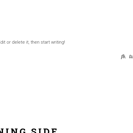
t or delete it, then start writing!
fb
t
NING SIDE