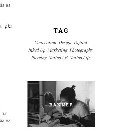
dia ea
w
pin
TAG
Convention
Design
Digital
Inked Up
Marketing
Photography
Piercing
Tattoo Art
Tattoo Life
itur
dia ea