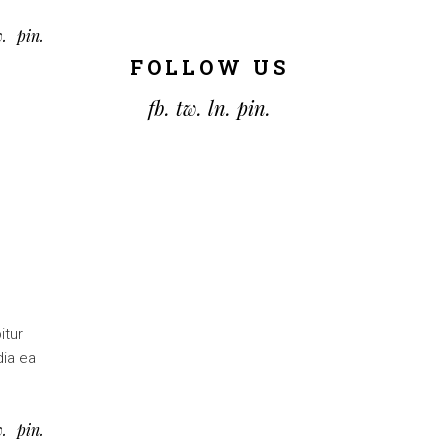
w
pin
FOLLOW US
fb.
tw.
ln.
pin.
itur
dia ea
w
pin