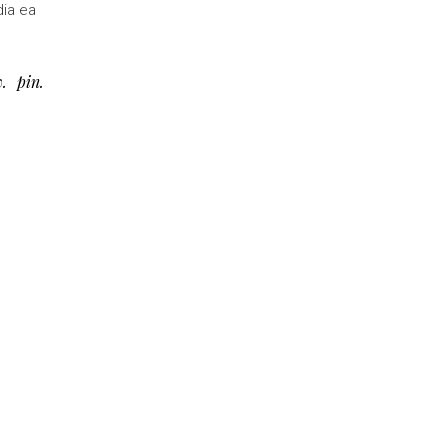
dia ea
w
pin