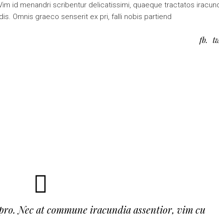
. Vim id menandri scribentur delicatissimi, quaeque tractatos iracun
is. Omnis graeco senserit ex pri, falli nobis partiend
fb
t
pro. Nec at commune iracundia assentior, vim cu