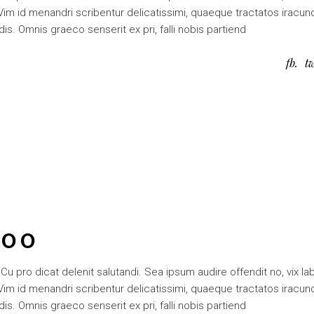
. Vim id menandri scribentur delicatissimi, quaeque tractatos iracun
is. Omnis graeco senserit ex pri, falli nobis partiend
fb
t
TOO
 pro dicat delenit salutandi. Sea ipsum audire offendit no, vix lab
. Vim id menandri scribentur delicatissimi, quaeque tractatos iracun
is. Omnis graeco senserit ex pri, falli nobis partiend