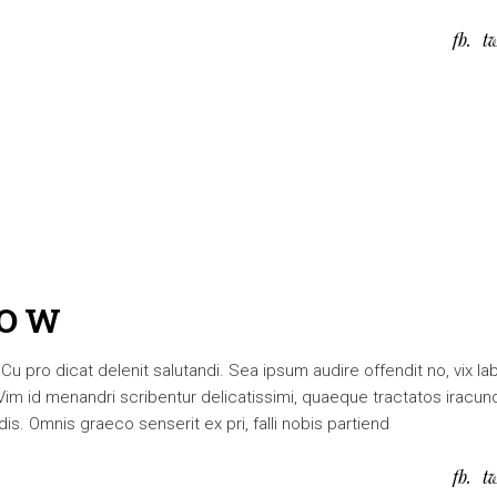
fb
t
HOW
 pro dicat delenit salutandi. Sea ipsum audire offendit no, vix lab
. Vim id menandri scribentur delicatissimi, quaeque tractatos iracun
is. Omnis graeco senserit ex pri, falli nobis partiend
fb
t